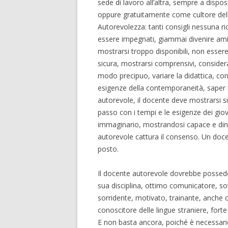
sede di lavoro all’altra, sempre a dispo
oppure gratuitamente come cultore dell
Autorevolezza: tanti consigli nessuna ri
essere impegnati, giammai divenire ami
mostrarsi troppo disponibili, non esser
sicura, mostrarsi comprensivi, conside
modo precipuo, variare la didattica, con
esigenze della contemporaneità, saper int
autorevole, il docente deve mostrarsi sic
passo con i tempi e le esigenze dei giova
immaginario, mostrandosi capace e dinam
autorevole cattura il consenso. Un docen
posto.
Il docente autorevole dovrebbe possede
sua disciplina, ottimo comunicatore, sot
sorridente, motivato, trainante, anche 
conoscitore delle lingue straniere, fort
E non basta ancora, poiché è necessario 