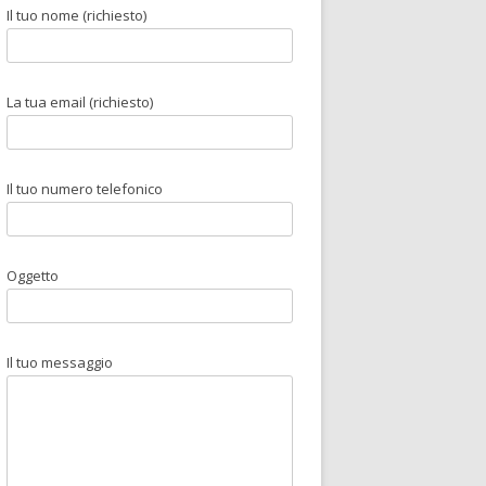
a
Il tuo nome (richiesto)
p
e
r
La tua email (richiesto)
:
Il tuo numero telefonico
Oggetto
Il tuo messaggio