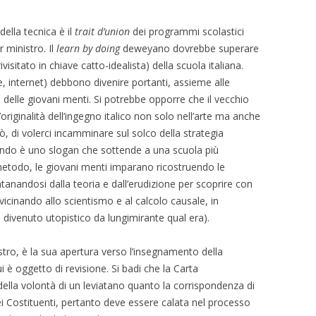
lla tecnica è il
trait d’union
dei programmi scolastici
 ministro. Il
learn by doing
deweyano dovrebbe superare
isitato in chiave catto-idealista) della scuola italiana.
, internet) debbono divenire portanti, assieme alle
e delle giovani menti. Si potrebbe opporre che il vecchio
iginalità dell’ingegno italico non solo nell’arte ma anche
rò, di volerci incamminare sul solco della strategia
ndo è uno slogan che sottende a una scuola più
metodo, le giovani menti imparano ricostruendo le
tanandosi dalla teoria e dall’erudizione per scoprire con
vvicinando allo scientismo e al calcolo causale, in
divenuto utopistico da lungimirante qual era).
tro, è la sua apertura verso l’insegnamento della
i è oggetto di revisione. Si badi che la Carta
o della volontà di un leviatano quanto la corrispondenza di
Costituenti, pertanto deve essere calata nel processo