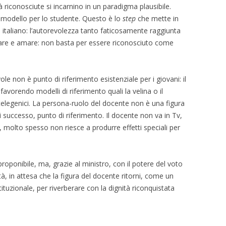
à riconosciute si incarnino in un paradigma plausibile.
 modello per lo studente. Questo è lo
step
che mette in
 italiano: l’autorevolezza tanto faticosamente raggiunta
ltare e amare: non basta per essere riconosciuto come
le non è punto di riferimento esistenziale per i giovani: il
avorendo modelli di riferimento quali la velina o il
e telegenici. La persona-ruolo del docente non è una figura
i successo, punto di riferimento. Il docente non va in Tv,
 molto spesso non riesce a produrre effetti speciali per
oponibile, ma, grazie al ministro, con il potere del voto
tà, in attesa che la figura del docente ritorni, come un
tituzionale, per riverberare con la dignità riconquistata