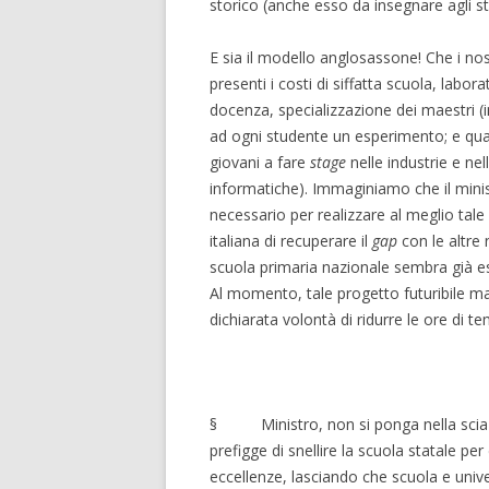
storico (anche esso da insegnare agli st
E sia il modello anglosassone! Che i nos
presenti i costi di siffatta scuola, labora
docenza, specializzazione dei maestri (
ad ogni studente un esperimento; e quan
giovani a fare
stage
nelle industrie e nel
informatiche). Immaginiamo che il minis
necessario per realizzare al meglio tal
italiana di recuperare il
gap
con le altre 
scuola primaria nazionale sembra già esse
Al momento, tale progetto futuribile mal 
dichiarata volontà di ridurre le ore di t
§ Ministro, non si ponga nella scia di
prefigge di snellire la scuola statale pe
eccellenze, lasciando che scuola e uni