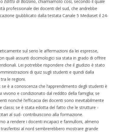
suo
Editto di Bolzano
, chiamiamolo così, secondo il quale
tà professionale dei docenti del sud, che andrebbe
ficazione (pubblicato dalla testata Canale 5 Mediaset il 24-
teticamente sul serio le affermazioni da lei espresse,
 quali assunti docimologici sia stata in grado di offrire
ridionali. Lei potrebbe rispondere che il giudizio è stato
ministrazioni di quiz sugli studenti e quindi dalla
ra le regioni.
 se è a conoscenza che l’apprendimento degli studenti è
ui vivono e condizionato dal reddito della famiglia; se
nti nonché l’efficacia dei docenti sono inevitabilmente
 classi; se è stata edotta del fatto che le strutture -
itari al sud- contribuiscono alla formazione.
no a rendere i docenti incapaci e fannulloni, almeno
ti trasferitisi al nord sembrerebbero mostrare grande