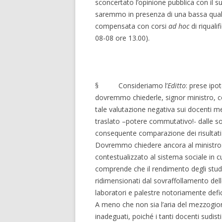
sconcertato l’opinione pubblica con il 
saremmo in presenza di una bassa quali
compensata con corsi
ad hoc
di riquali
08-08 ore 13.00).
§ Consideriamo l’
Editto
: prese ipo
dovremmo chiederle, signor ministro, con
tale valutazione negativa sui docenti me
traslato –potere commutativo!- dalle som
consequente comparazione dei risultati t
Dovremmo chiedere ancora al ministro:
contestualizzato al sistema sociale in c
comprende che il rendimento degli stude
ridimensionati dal sovraffollamento delle
laboratori e palestre notoriamente defic
A meno che non sia l’aria del mezzogior
inadeguati, poiché i tanti docenti sudis