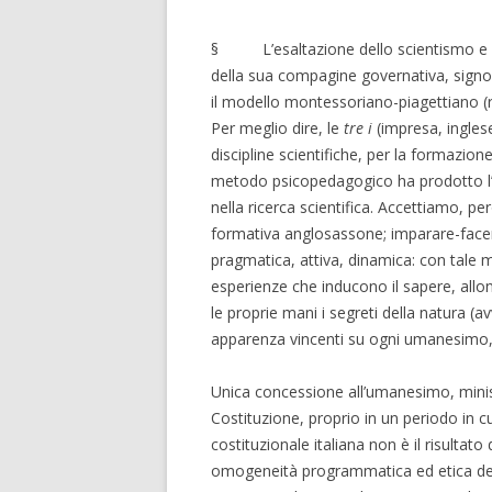
§ L’esaltazione dello scientismo e de
della sua compagine governativa, signor
il modello montessoriano-piagettiano (riv
Per meglio dire, le
tre i
(impresa, inglese
discipline scientifiche, per la formazion
metodo psicopedagogico ha prodotto l’or
nella ricerca scientifica. Accettiamo, pe
formativa anglosassone; imparare-face
pragmatica, attiva, dinamica: con tale 
esperienze che inducono il sapere, allon
le proprie mani i segreti della natura (a
apparenza vincenti su ogni umanesimo, 
Unica concessione all’umanesimo, minis
Costituzione, proprio in un periodo in cu
costituzionale italiana non è il risultat
omogeneità programmatica ed etica dei 