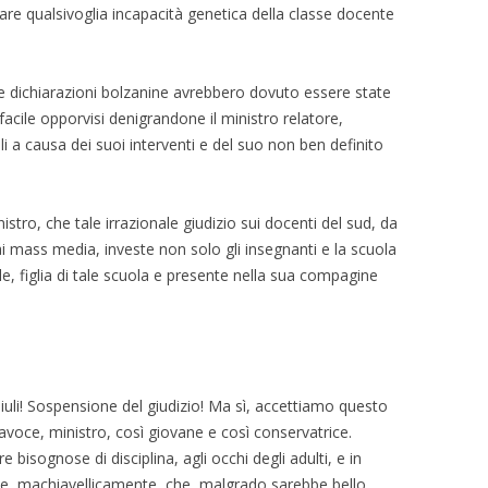
re qualsivoglia incapacità genetica della classe docente
, le dichiarazioni bolzanine avrebbero dovuto essere state
facile opporvisi denigrandone il ministro relatore,
 a causa dei suoi interventi e del suo non ben definito
stro, che tale irrazionale giudizio sui docenti del sud, da
e ai mass media, investe non solo gli insegnanti e la scuola
e, figlia di tale scuola e presente nella sua compagine
i! Sospensione del giudizio! Ma sì, accettiamo questo
tavoce, ministro, così giovane e così conservatrice.
isognose di disciplina, agli occhi degli adulti, e in
ne, machiavellicamente, che, malgrado sarebbe bello