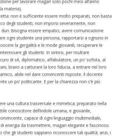
sizione per lavorare magari solo pochi mesi all’anno
a materia).
cetta: non è sufficiente essere molto preparati, non basta
co degli studenti, non imporsi severamente, non
e duri. Bisogna essere empatici, avere comunicazione
rare ogni studente una persona, rapportarsi a ognuno in
oscere la gergalità e le mode giovanili, recuperare le
eressare gli studenti. In sintesi, per risultare
uro di sé, diplomatico, affabulatore, un po’ sofista, al
ni, bravo a catturare la loro fiducia, a entrare nel loro
ico, abile nel dare convincenti risposte. Il docente
te un po’ politicante. E per la chiarezza non c’è più
re una cultura trasversale e mimetica; preparato nella
tile conoscitore dell’indole umana, e giovanile,
convincente, capace di ogni linguaggio multimediale,
e di energia da trasmettere, magari elegante e fascinoso.
che gli studenti sappiano riconoscere tali qualità; anzi, i