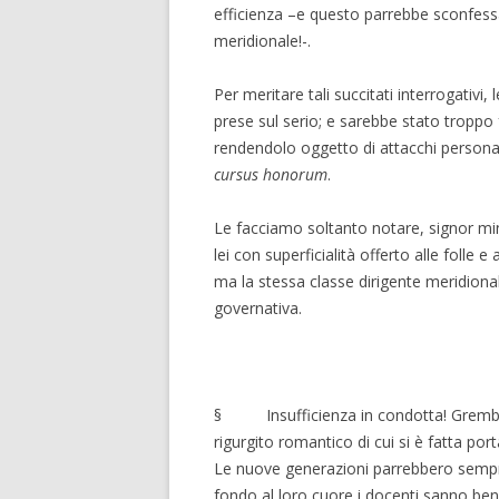
efficienza –e questo parrebbe sconfessa
meridionale!-.
Per meritare tali succitati interrogativi
prese sul serio; e sarebbe stato troppo 
rendendolo oggetto di attacchi personali
cursus honorum
.
Le facciamo soltanto notare, signor mini
lei con superficialità offerto alle folle 
ma la stessa classe dirigente meridional
governativa.
§ Insufficienza in condotta! Grembiul
rigurgito romantico di cui si è fatta por
Le nuove generazioni parrebbero sempre b
fondo al loro cuore i docenti sanno be