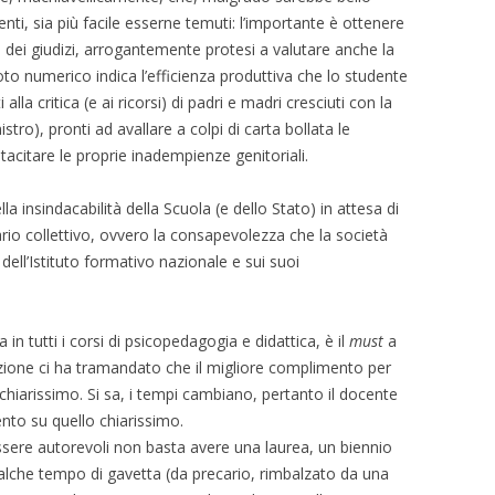
enti, sia più facile esserne temuti: l’importante è ottenere
ia dei giudizi, arrogantemente protesi a valutare anche la
 voto numerico indica l’efficienza produttiva che lo studente
la critica (e ai ricorsi) di padri e madri cresciuti con la
tro), pronti ad avallare a colpi di carta bollata le
 tacitare le proprie inadempienze genitoriali.
lla insindacabilità della Scuola (e dello Stato) in attesa di
rio collettivo, ovvero la consapevolezza che la società
dell’Istituto formativo nazionale e sui suoi
 in tutti i corsi di psicopedagogia e didattica, è il
must
a
zione ci ha tramandato che il migliore complimento per
 chiarissimo. Si sa, i tempi cambiano, pertanto il docente
nto su quello chiarissimo.
sere autorevoli non basta avere una laurea, un biennio
 qualche tempo di gavetta (da precario, rimbalzato da una