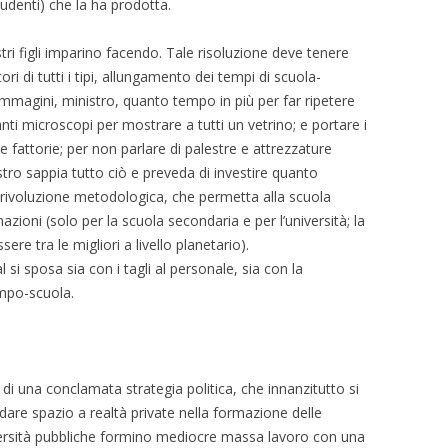
udenti) che la ha prodotta.
tri figli imparino facendo. Tale risoluzione deve tenere
tori di tutti i tipi, allungamento dei tempi di scuola-
immagini, ministro, quanto tempo in più per far ripetere
ti microscopi per mostrare a tutti un vetrino; e portare i
le fattorie; per non parlare di palestre e attrezzature
tro sappia tutto ciò e preveda di investire quanto
e rivoluzione metodologica, che permetta alla scuola
nazioni (solo per la scuola secondaria e per l’università; la
re tra le migliori a livello planetario).
si sposa sia con i tagli al personale, sia con la
empo-scuola.
 una conclamata strategia politica, che innanzitutto si
r dare spazio a realtà private nella formazione delle
versità pubbliche formino mediocre massa lavoro con una